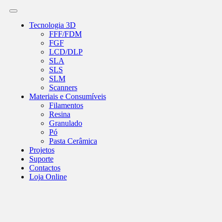
Tecnologia 3D
FFF/FDM
FGF
LCD/DLP
SLA
SLS
SLM
Scanners
Materiais e Consumíveis
Filamentos
Resina
Granulado
Pó
Pasta Cerâmica
Projetos
Suporte
Contactos
Loja Online