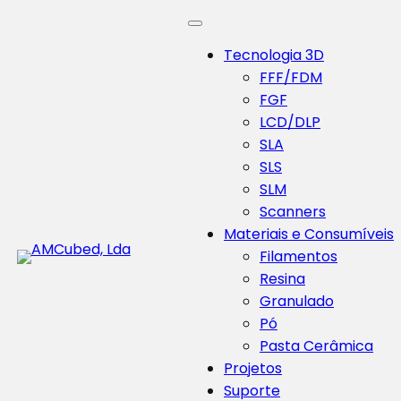
Tecnologia 3D
FFF/FDM
FGF
LCD/DLP
SLA
SLS
SLM
Scanners
Materiais e Consumíveis
Filamentos
Resina
Granulado
Pó
Pasta Cerâmica
Projetos
Suporte