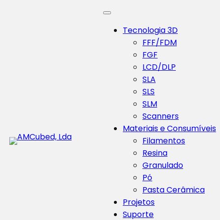
Tecnologia 3D
FFF/FDM
FGF
LCD/DLP
SLA
SLS
SLM
Scanners
Materiais e Consumíveis
Filamentos
Resina
Granulado
Pó
Pasta Cerâmica
Projetos
Suporte