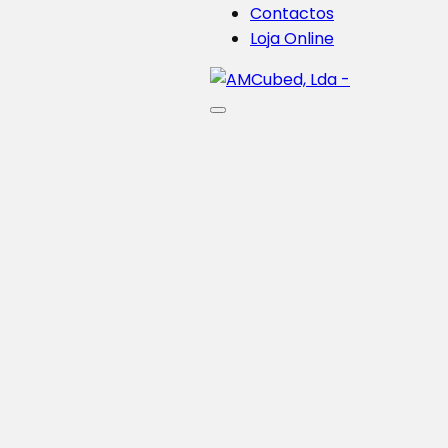
Contactos
Loja Online
LCD/DLP
Flashforge Hunter
Impressora 3D de Processamento Digital de Luz
Comprar