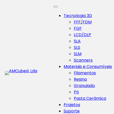
Tecnologia 3D
FFF/FDM
FGF
LCD/DLP
SLA
SLS
SLM
Scanners
Materiais e Consumíveis
Filamentos
Resina
Granulado
Pó
Pasta Cerâmica
Projetos
Suporte