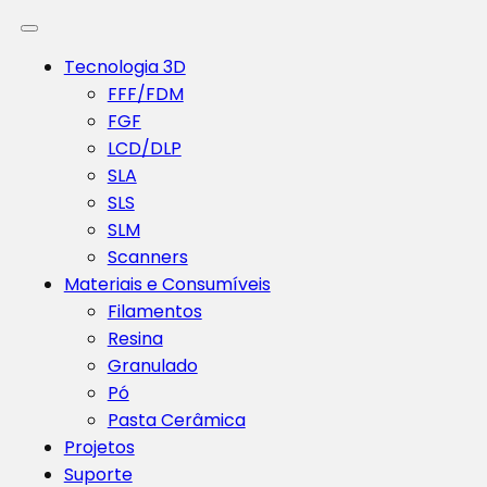
Tecnologia 3D
FFF/FDM
FGF
LCD/DLP
SLA
SLS
SLM
Scanners
Materiais e Consumíveis
Filamentos
Resina
Granulado
Pó
Pasta Cerâmica
Projetos
Suporte