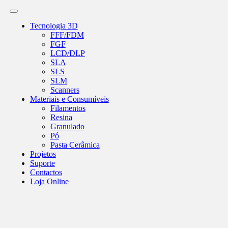
Tecnologia 3D
FFF/FDM
FGF
LCD/DLP
SLA
SLS
SLM
Scanners
Materiais e Consumíveis
Filamentos
Resina
Granulado
Pó
Pasta Cerâmica
Projetos
Suporte
Contactos
Loja Online