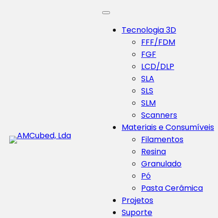
Tecnologia 3D
FFF/FDM
FGF
LCD/DLP
SLA
SLS
SLM
Scanners
Materiais e Consumíveis
Filamentos
Resina
Granulado
Pó
Pasta Cerâmica
Projetos
Suporte