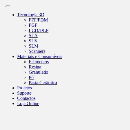
Tecnologia 3D
FFF/FDM
FGF
LCD/DLP
SLA
SLS
SLM
Scanners
Materiais e Consumíveis
Filamentos
Resina
Granulado
Pó
Pasta Cerâmica
Projetos
Suporte